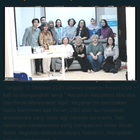
Tanggal 17 Oktober 2025 Diskusi bulanan Forum CSO +
kali ini mengangkat tema “ Ancaman Resistensi Mikroba
dan Peran Masyarakat Sipil”. Kegiatan ini merupakan
suatu komitmen dari Forum CSO atas isu resistensi
antimikroba yang tidak lagi sekadar isu medis, tapi
tantangan kemanusiaan yang mengancam masa depan
dunia. Kegiatan dilakukan secara hybrid ini, merupakan
sebuah kolaborasi […]