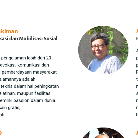
akiman
asi dan Mobilisasi Sosial
i pengalaman lebih dari 20
dvokasi, komunikasi dan
au pemberdayaan masyarakat.
alamannya adalah
teknis dalam hal peningkatan
pelatihan, maupun fasilitasi
emiliki passion dalam dunia
sain grafis,
fi.
D