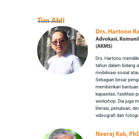
Tim Ahli
Drs. Hartono R
Advokasi, Komunik
(AKMS)
Drs. Hartono memilik
tahun dalam bidang a
mobilisasi sosial at
Sebagian besar peng
memberikan bantuan 
kapasitas, fasilitasi 
workshop. Dia juga m
literasi, penulisan, de
videografi dan fotogra
Neeraj Kak, Ph