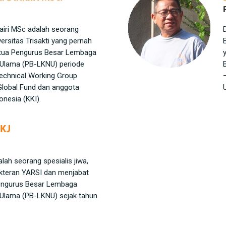
airi MSc adalah seorang
ersitas Trisakti yang pernah
etua Pengurus Besar Lembaga
 Ulama (PB-LKNU) periode
echnical Working Group
Global Fund dan anggota
onesia (KKI).
pKJ
dalah seorang spesialis jiwa,
kteran YARSI dan menjabat
Pengurus Besar Lembaga
 Ulama (PB-LKNU) sejak tahun