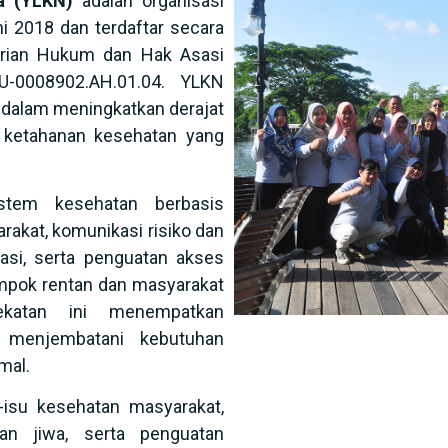
a (YLKN)
adalah organisasi
ni 2018 dan terdaftar secara
rian Hukum dan Hak Asasi
U-0008902.AH.01.04. YLKN
dalam meningkatkan derajat
ketahanan kesehatan yang
tem kesehatan berbasis
akat, komunikasi risiko dan
asi, serta penguatan akses
mpok rentan dan masyarakat
ekatan ini menempatkan
n menjembatani kebutuhan
mal.
isu kesehatan masyarakat,
an jiwa, serta penguatan