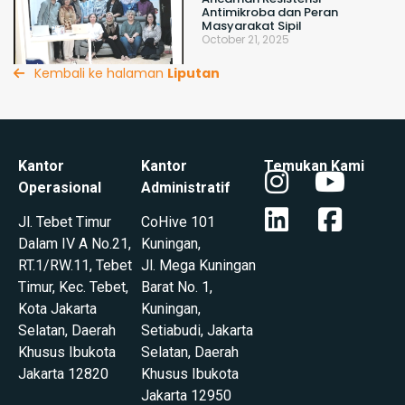
Antimikroba dan Peran
Masyarakat Sipil
October 21, 2025
Kembali ke halaman
Liputan
Kantor
Kantor
Temukan Kami
Operasional
Administratif
Jl. Tebet Timur
CoHive 101
Dalam IV A No.21,
Kuningan,
RT.1/RW.11,
Tebet
Jl. Mega Kuningan
Timur, Kec. Tebet,
Barat No. 1,
Kota Jakarta
Kuningan,
Selatan, Daerah
Setiabudi, Jakarta
Khusus Ibukota
Selatan, Daerah
Jakarta 12820
Khusus Ibukota
Jakarta 12950