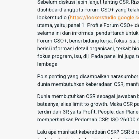
Sebelum diskusi lebih lanjut tantng CSR, Ri
dashboard anggota Forum CSO+ yang telah
lookerstudio (
https://lookerstudio.google
utama, yaitu; panel 1. Profile Forum CSO+ d
selama ini dan informasi pendaftaran untu
Forum CSO+, berisi bidang kerja, fokus isu,
berisi informasi detail organisasi, terkait bi
fokus program, isu, dll. Pada panel ini juga
lembaga.
Poin penting yang disampaikan narasumber 
dunia membutuhkan keberadaan CSR, manfa
Dunia membutuhkan CSR sebagai jawaban bah
batasnya, alias limit to growth. Maka CSR p
terdiri dari 3P, yaitu Profit, People, dan Pl
memperhatikan Pedoman CSR: ISO 26000 seb
Lalu apa manfaat keberadaan CSR? CSR dir