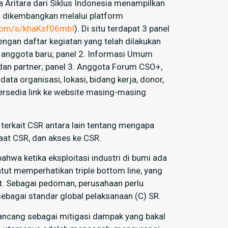
za Aritara dari Siklus Indonesia menampilkan
 dikembangkan melalui platform
.com/s/khaKsf06mbI
). Di situ terdapat 3 panel
engan daftar kegiatan yang telah dilakukan
k anggota baru; panel 2. Informasi Umum
 dan partner; panel 3. Anggota Forum CSO+,
odata organisasi, lokasi, bidang kerja, donor,
 tersedia link ke website masing-masing
terkait CSR antara lain tentang mengapa
at CSR, dan akses ke CSR.
wa ketika eksploitasi industri di bumi ada
atut memperhatikan triple bottom line, yang
anet. Sebagai pedoman, perusahaan perlu
agai standar global pelaksanaan (C) SR.
ancang sebagai mitigasi dampak yang bakal