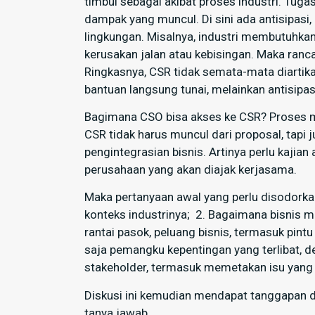
timbul sebagai akibat proses industri. Tu
dampak yang muncul. Di sini ada antisipas
lingkungan. Misalnya, industri membutuhka
kerusakan jalan atau kebisingan. Maka ran
Ringkasnya, CSR tidak semata-mata diartika
bantuan langsung tunai, melainkan antisipa
Bagimana CSO bisa akses ke CSR? Proses 
CSR tidak harus muncul dari proposal, tapi ju
pengintegrasian bisnis. Artinya perlu kajia
perusahaan yang akan diajak kerjasama.
Maka pertanyaan awal yang perlu disodorkan 
konteks industrinya; 2. Bagaimana bisnis m
rantai pasok, peluang bisnis, termasuk pint
saja pemangku kepentingan yang terlibat, 
stakeholder, termasuk memetakan isu yang 
Diskusi ini kemudian mendapat tanggapan d
tanya jawab.